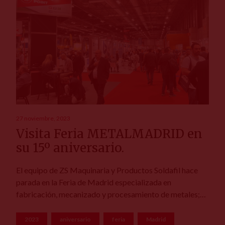
27 noviembre, 2023
Visita Feria METALMADRID en
su 15º aniversario.
El equipo de ZS Maquinaria y Productos Soldafil hace
parada en la Feria de Madrid especializada en
fabricación, mecanizado y procesamiento de metales;
este año en su 15º aniversario. Visitamos a nuestros
clientes y proveedores coincidiendo con nuestro
2023
aniversario
feria
Madrid