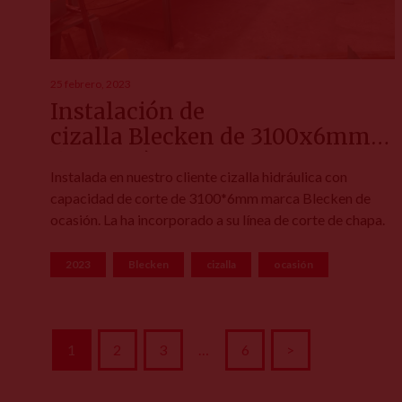
25 febrero, 2023
Instalación de
cizalla Blecken de 3100x6mm
de ocasión.
Instalada en nuestro cliente cizalla hidráulica con
capacidad de corte de 3100*6mm marca Blecken de
ocasión. La ha incorporado a su línea de corte de chapa.
2023
Blecken
cizalla
ocasión
Navegación
1
2
3
…
6
>
de