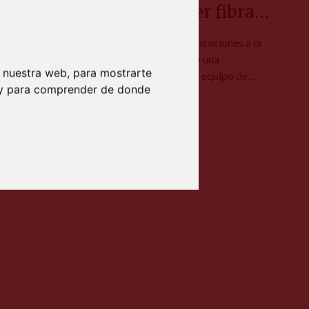
grupo de soldadura laser fibra
manual de 1500w.
Nuestros clientes siguen encontrando aplicaciones a la
soldadura láser fibra manual. En este caso una
 nuestra web, para mostrarte
planchisteria industrial ha incorporado un equipo de
b y para comprender de donde
SOLDAFIL-LÁSER con resonador Raycus 1500w sin
aportación de hilo para soldar sus trabajos en chapa fina
2023
láser
soldadura
de acero inoxidable.