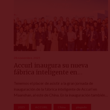
28 noviembre, 2025
Accurl inaugura su nueva
fábrica inteligente en
Maanshan (China)
Tenemos el placer de asistir a la gran jornada de
inauguración de la fábrica inteligente de Accurl en
Maanshan, al este de China. En la inauguración también
está presente su socio MicroStep Europa que
recientemente ha recibido el premio Global Brand
2025
ACCURL
China
plegado