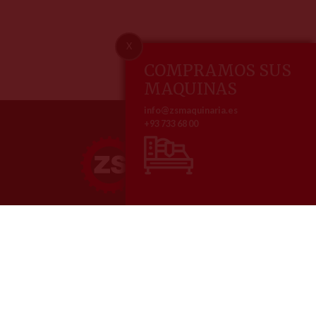
X
COMPRAMOS SUS
MAQUINAS
info@zsmaquinaria.es
+93 733 68 00
ZS maquinaria, especialistas en la venta y reparación de maquinaria
metalúrgica
Nosotros
Contacto
Home
Pol. Ind. Comte de Sert
Empresa
Av. dels Roures, 3