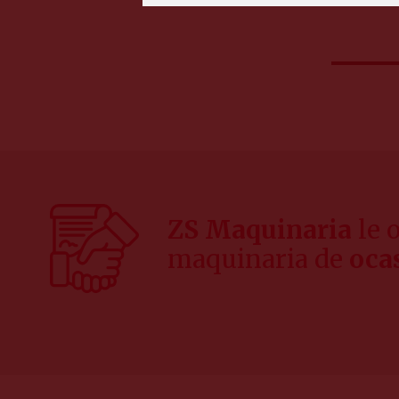
ZS Maquinaria
le 
maquinaria de
oca