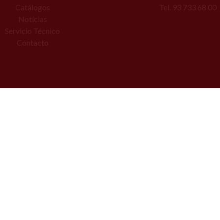
Catálogos
Tel. 93 733 68 00
Notícias
Servicio Técnico
Contacto
Copyright © ZS Maquinaria | Todos los derechos reservados, 202