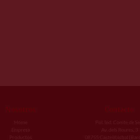
Nosotros
Contacto
Home
Pol. Ind. Comte de Se
Empresa
Av. dels Roures, 3
Productos
08755 Castellbisbal (Bar