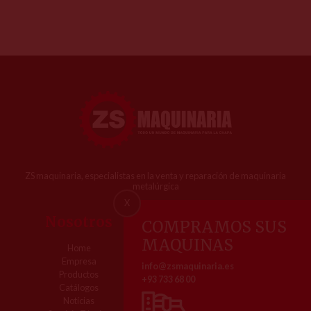
ZS maquinaria, especialistas en la venta y reparación de maquinaria
metalúrgica
X
Nosotros
Contacto
COMPRAMOS SUS
MAQUINAS
Home
Pol. Ind. Comte de Sert
Empresa
Av. dels Roures, 3
info@zsmaquinaria.es
Productos
08755 Castellbisbal (Barcelona)
+93 733 68 00
Catálogos
Tel. 93 733 68 00
Notícias