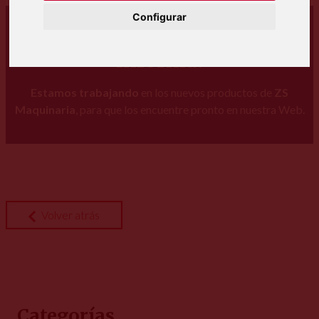
Configurar
El equipo de ZS Maquinaria
informa:
Estamos trabajando
en los nuevos productos de
ZS
Maquinaria
, para que los encuentre pronto en nuestra Web.
Volver atrás
Categorías