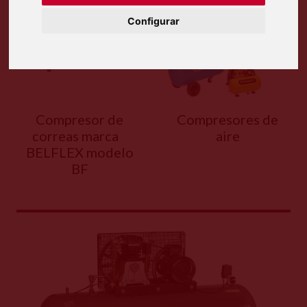
Configurar
Compresor de
Compresores de
correas marca
aire
BELFLEX modelo
BF