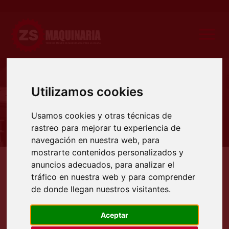
Utilizamos cookies
Productos
Usamos cookies y otras técnicas de
rastreo para mejorar tu experiencia de
navegación en nuestra web, para
mostrarte contenidos personalizados y
anuncios adecuados, para analizar el
Productos
Plegadoras
tráfico en nuestra web y para comprender
PLEGADORAS
de donde llegan nuestros visitantes.
Aceptar