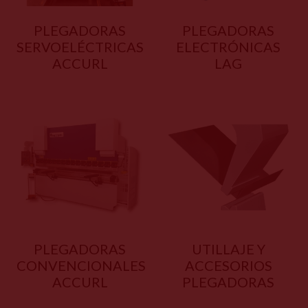
PLEGADORAS
PLEGADORAS
SERVOELÉCTRICAS
ELECTRÓNICAS
ACCURL
LAG
PLEGADORAS
UTILLAJE Y
CONVENCIONALES
ACCESORIOS
ACCURL
PLEGADORAS