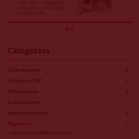
Categorías
Corte mecánico
Cortadoras CNC
Deformadoras
Posicionadores
Maquinaria auxiliar
Plegadoras
PLEGADORAS HÍBRIDAS ACCURL