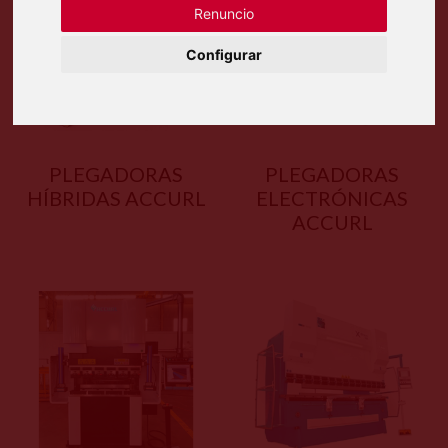
Renuncio
Configurar
PLEGADORAS
PLEGADORAS
HÍBRIDAS ACCURL
ELECTRÓNICAS
ACCURL