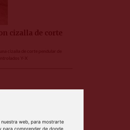
 cizalla de corte
na cizalla de corte pendular de
ontrolados Y-X
 nuestra web, para mostrarte
b y para comprender de donde