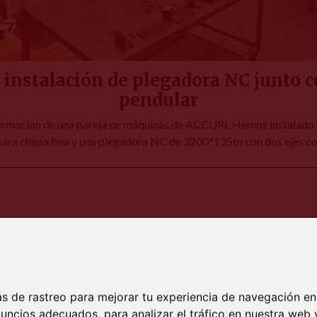
nstalación de plegadora NC junto con
pendular
formación de una pareja de máquinas de ACCURL Hemos instalado u
ra chapa fina y una plegadora NC de 3200*135tn con dos ejes c
s de rastreo para mejorar tu experiencia de navegación en
uncios adecuados, para analizar el tráfico en nuestra we