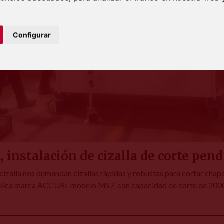
Configurar
instalación de cizalla de corte pen
cizalla nos demandan cizallas rápidas y robustas para cortar chapa
ráulica marca ACCURL modelo MS7. con capacidad de corte de 20