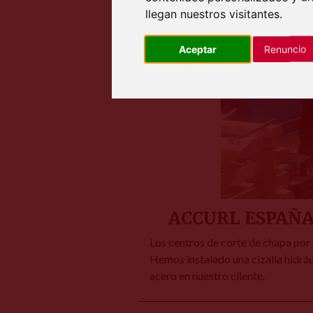
llegan nuestros visitantes.
Aceptar
Renuncio
ACCURL ESPAÑA, 
Los centros de corte de chapa por 
Hemos instalado una cizalla hid
acero en nuestro cliente.