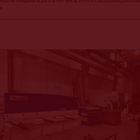
os de maquinaria para la cerrajería. En este caso cizalla punzon
e.