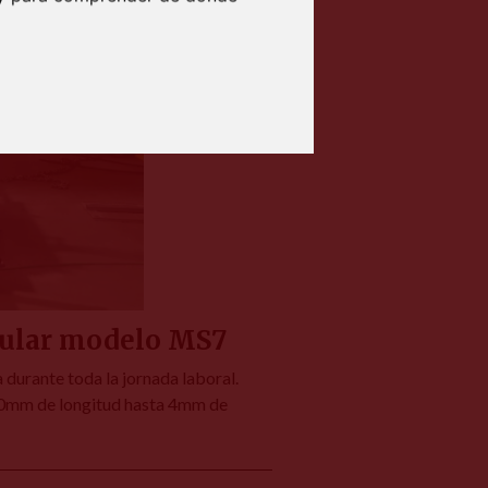
dular modelo MS7
 durante toda la jornada laboral.
00mm de longitud hasta 4mm de