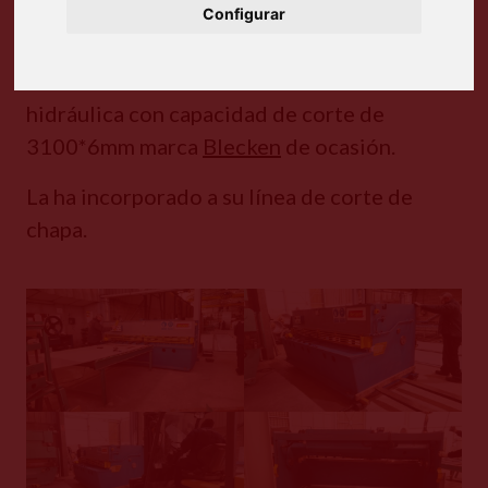
2023
25 febrero, 2023
Configurar
Instalada en nuestro cliente cizalla
hidráulica con capacidad de corte de
3100*6mm marca
Blecken
de ocasión.
La ha incorporado a su línea de corte de
chapa.