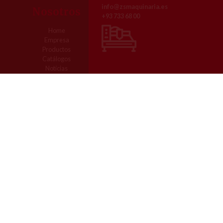
info@zsmaquinaria.es
Nosotros
Contacto
+93 733 68 00
Home
Pol. Ind. Comte de Sert
Empresa
Av. dels Roures, 3
Productos
08755 Castellbisbal (Barcelona)
Catálogos
Tel. 93 733 68 00
Notícias
Servicio Técnico
Contacto
Copyright © ZS Maquinaria | Todos los derechos reservados, 2026
Aviso legal
Política de Cookies
Ajustes Cookies