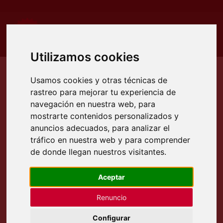
Utilizamos cookies
Usamos cookies y otras técnicas de
rastreo para mejorar tu experiencia de
Etiqueta:
plegadoras CNC
navegación en nuestra web, para
mostrarte contenidos personalizados y
anuncios adecuados, para analizar el
tráfico en nuestra web y para comprender
de donde llegan nuestros visitantes.
Aceptar
Accurl inaugura su nueva fábrica
Renuncio
inteligente en Maanshan (China)
Configurar
Tenemos el placer de asistir a la gran jornada de