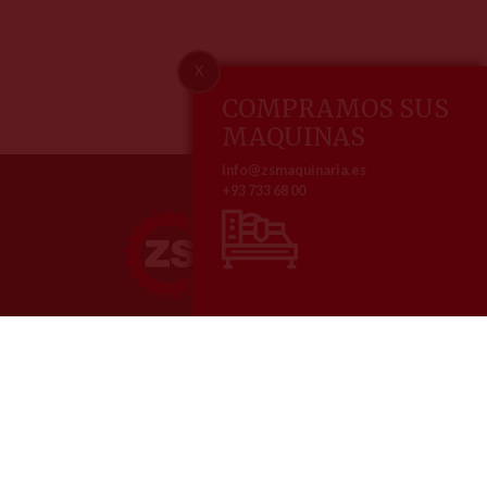
X
COMPRAMOS SUS
MAQUINAS
info@zsmaquinaria.es
+93 733 68 00
ZS maquinaria, especialistas en la venta y reparación de maquinaria
metalúrgica
Nosotros
Contacto
Home
Pol. Ind. Comte de Sert
Empresa
Av. dels Roures, 3