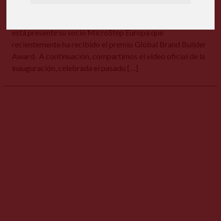
inauguración de la fábrica inteligente de Accurl en
Maanshan, al este de China. En la inauguración también
está presente su socio MicroStep Europa que
recientemente ha recibido el premio Global Brand Builder
Award. A continuación, compartimos el vídeo oficial de la
inauguración, celebrada el pasado […]