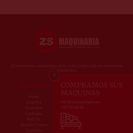
ZS maquinaria, especialistas en la venta y reparación de maquinaria
metalúrgica
X
COMPRAMOS SUS
Nosotros
Contacto
MAQUINAS
Home
Pol. Ind. Comte de Sert
info@zsmaquinaria.es
Empresa
Av. dels Roures, 3
+93 733 68 00
Productos
08755 Castellbisbal (Barcelona)
Catálogos
Tel. 93 733 68 00
Notícias
Servicio Técnico
Contacto