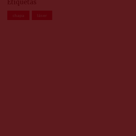
Etiquetas
chapa
láser