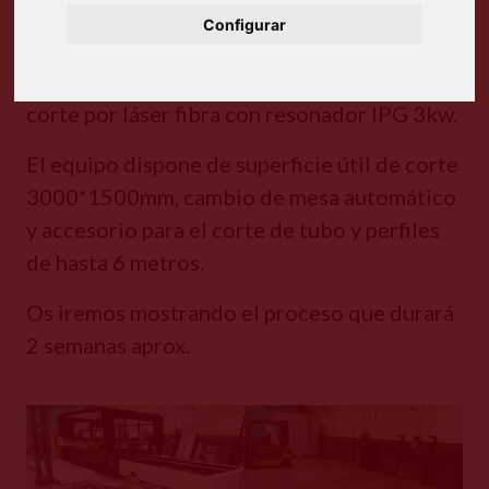
2023
23 febrero, 2023
Configurar
Hemos empezado el montaje del equipo de
corte por láser fibra con resonador IPG 3kw.
El equipo dispone de superficie útil de corte
3000*1500mm, cambio de mesa automático
y accesorio para el corte de tubo y perfiles
de hasta 6 metros.
Os iremos mostrando el proceso que durará
2 semanas aprox.