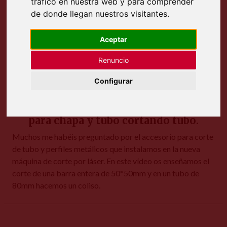
tráfico en nuestra web y para comprender
de donde llegan nuestros visitantes.
Aceptar
Renuncio
Configurar
Vídeo de la máquina de corte por láser
para chapa y tubo cortando tubo.
Muchos me habéis preguntado por el accesorio para corte
de tubo y perfiles metálicos que instalamos en la nueva
máquina de corte por láser. En este vídeo os enseñamos el
corte de una barra entera de 50*50mm y en un tubo de
80mm hacemos un coliso.