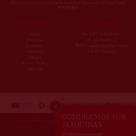
ZS maquinaria, especialistas en la venta y reparación de maquinaria
metalúrgica
Nosotros
Contacto
Home
Pol. Ind. Comte de Sert
Empresa
Av. dels Roures, 3
Productos
08755 Castellbisbal (Barcelona)
Catálogos
Tel. 93 733 68 00
Notícias
Servicio Técnico
Contacto
X
COMPRAMOS SUS
Copyright © ZS Maquinaria | Todos los derechos reservados, 2026
MAQUINAS
Aviso legal
info@zsmaquinaria.es