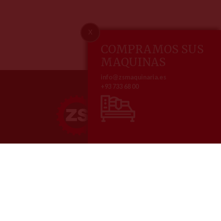
X
COMPRAMOS SUS
MAQUINAS
info@zsmaquinaria.es
+93 733 68 00
ZS maquinaria, especialistas en la venta y reparación de maquinaria
metalúrgica
Nosotros
Contacto
Home
Pol. Ind. Comte de Sert
Empresa
Av. dels Roures, 3