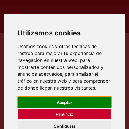
Utilizamos cookies
Usamos cookies y otras técnicas de
rastreo para mejorar tu experiencia de
Etiqueta:
China
navegación en nuestra web, para
mostrarte contenidos personalizados y
anuncios adecuados, para analizar el
tráfico en nuestra web y para comprender
de donde llegan nuestros visitantes.
Aceptar
Accurl inaugura su nueva fábrica
Renuncio
inteligente en Maanshan (China)
Configurar
Tenemos el placer de asistir a la gran jornada de