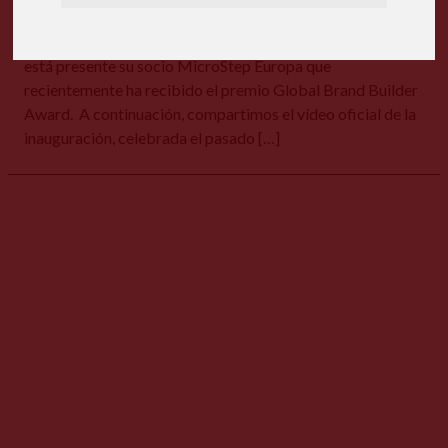
inauguración de la fábrica inteligente de Accurl en
Maanshan, al este de China. En la inauguración también
está presente su socio MicroStep Europa que
recientemente ha recibido el premio Global Brand Builder
Award. A continuación, compartimos el vídeo oficial de la
inauguración, celebrada el pasado […]