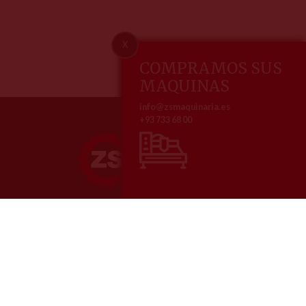
X
COMPRAMOS SUS
MAQUINAS
info@zsmaquinaria.es
+93 733 68 00
ZS maquinaria, especialistas en la venta y reparación de maquinaria
metalúrgica
Nosotros
Contacto
Home
Pol. Ind. Comte de Sert
Empresa
Av. dels Roures, 3