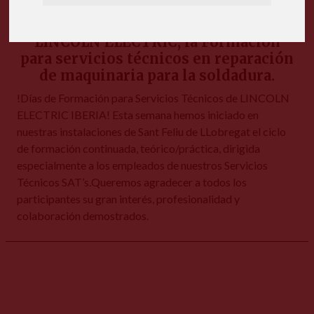
LINCOLN ELECTRIC, la Formación
para servicios técnicos en reparación
de maquinaria para la soldadura.
!Días de Formación para Servicios Técnicos de LINCOLN
ELECTRIC IBERIA! Esta semana hemos iniciado en
nuestras instalaciones de Sant Feliu de LLobregat el ciclo
de formación continuada, teórico/práctica, dirigida
especialmente a los empleados de nuestros Servicios
Técnicos SAT’s.Queremos agradecer a todos los
participantes su gran interés, profesionalidad y
colaboración demostrados.