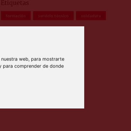
Etiquetas
formación
servicio técnico
soldadura
 nuestra web, para mostrarte
b y para comprender de donde