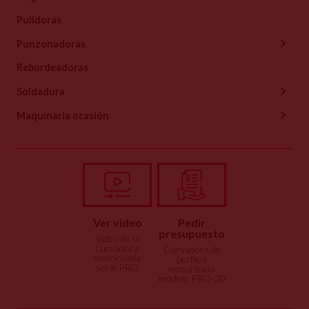
Pulidoras
Punzonadoras
Rebordeadoras
Soldadura
Maquinaria ocasión
Ver video
Pedir
presupuesto
Vídeo de la
curvadora
Curvadora de
motorizada
perfiles
serie PRO
motorizada
modelo PRO-30