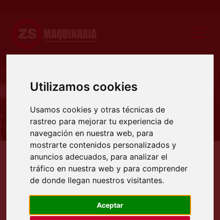
Utilizamos cookies
Producto
Usamos cookies y otras técnicas de
rastreo para mejorar tu experiencia de
navegación en nuestra web, para
mostrarte contenidos personalizados y
anuncios adecuados, para analizar el
Productos
Deformadoras
Curvadoras
Curvadoras motorizadas
Curvadora de perfil
tráfico en nuestra web y para comprender
CURVADORA DE PERFILES
de donde llegan nuestros visitantes.
MOTORIZADA MODELO PRO-30
Aceptar