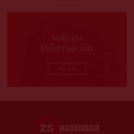
Solicita
información
Más info