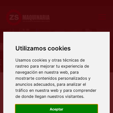
Producto
Utilizamos cookies
Usamos cookies y otras técnicas de
rastreo para mejorar tu experiencia de
navegación en nuestra web, para
mostrarte contenidos personalizados y
Productos
Maquinaria ocasión
Maquinaria auxiliar
sierras de cinta y disco
Sierra de 
anuncios adecuados, para analizar el
tráfico en nuestra web y para comprender
SIERRA DE CINTA MARCA FAT
de donde llegan nuestros visitantes.
MODELO 370 SA
Aceptar