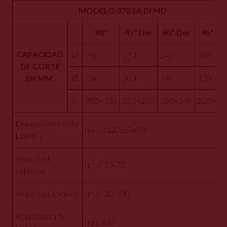
MODELO 370 SA DI MD
90º
45º Der
60º Der
45º Izq
CAPACIDAD
280
230
140
200
DE CORTE
250
200
140
170
EN MM.
350×140
230×230
140×140
220×10
Dimensiones cinta
mm. 3120x27x0,9
LxWxH
Velocidad
mt./l’ 35-70
estándar
Velocidad opcional
mt./l’ 20-100
Altura mesa de
mm. 830