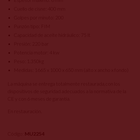
Cuello de cisne: 400 mm
Golpes por minuto: 200
Punzón tipo: FIM
Capacidad de aceite hidráulico: 75 lt
Presión: 220 bar
Potencia motor: 4 kw
Peso: 1.350kg
Medidas: 1665 x 1000 x 650 mm (alto x ancho x fondo)
La máquina se entrega totalmente restaurada,con los
dispositivos de seguridad adecuados a la normativa de la
CE y con 6 meses de garantía.
En restauración.
Código:
MU2254