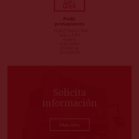
Pedir
presupuesto
PUNZONADORA
marca FIM
modelo
VULCANO
20/400 de
OCASIÓN
Solicita
información
Más info