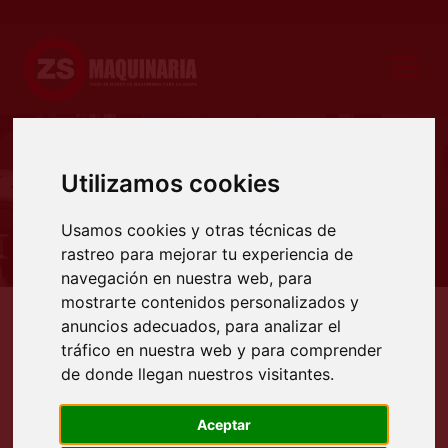
Utilizamos cookies
Producto
Usamos cookies y otras técnicas de
rastreo para mejorar tu experiencia de
navegación en nuestra web, para
mostrarte contenidos personalizados y
anuncios adecuados, para analizar el
Productos
Maquinaria ocasión
Maquinaria chapa
Punzonadoras hidráulicas
PUNZONA
tráfico en nuestra web y para comprender
PUNZONADORA MARCA FIM
de donde llegan nuestros visitantes.
MODELO VULCANO 20/400 DE
OCASIÓN
Aceptar