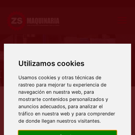
Producto
Utilizamos cookies
Usamos cookies y otras técnicas de
rastreo para mejorar tu experiencia de
navegación en nuestra web, para
mostrarte contenidos personalizados y
Productos
Maquinaria ocasión
Maquinaria chapa
Plegadoras hidráulicas
PLEGADORA
anuncios adecuados, para analizar el
PLEGADORA SINCRONIZADA
tráfico en nuestra web y para comprender
MARCA LAG MODELO X-BRAVO
de donde llegan nuestros visitantes.
170/3000.