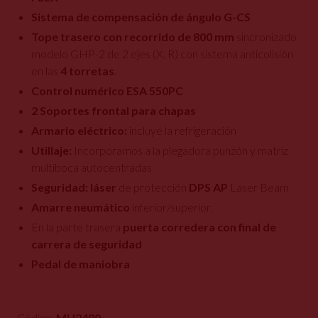
Sistema de compensación de ángulo G-CS
Tope trasero con recorrido de 800 mm
sincronizado
modelo GHP-2 de 2 ejes (X, R) con sistema anticolisión
en las
4 torretas
.
Control numérico ESA 550PC
2
Soportes frontal para chapas
Armario eléctrico:
incluye la refrigeración
Utillaje:
Incorporamos a la plegadora punzón y matriz
multiboca autocentradas
Seguridad: láser
de protección
DPS AP
Laser Beam
Amarre neumático
inferior/superior.
En la parte trasera
puerta corredera con final de
carrera de seguridad
Pedal de maniobra
Código:
MU2480