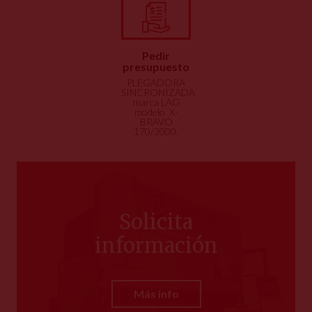
Pedir
presupuesto
PLEGADORA
SINCRONIZADA
marca LAG
modelo X-
BRAVO
170/3000.
Solicita
información
Más info