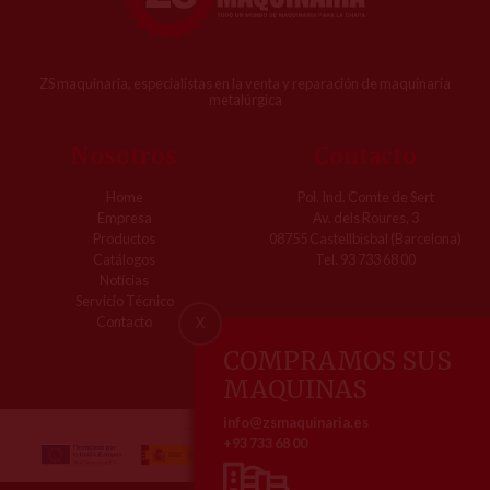
ZS maquinaria, especialistas en la venta y reparación de maquinaria
metalúrgica
Nosotros
Contacto
Home
Pol. Ind. Comte de Sert
Empresa
Av. dels Roures, 3
Productos
08755 Castellbisbal (Barcelona)
Catálogos
Tel. 93 733 68 00
Notícias
Servicio Técnico
Contacto
X
COMPRAMOS SUS
MAQUINAS
info@zsmaquinaria.es
+93 733 68 00