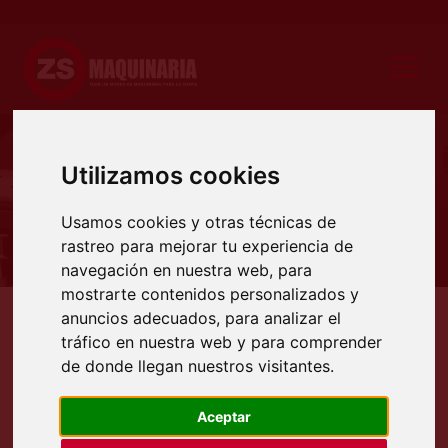
Utilizamos cookies
Producto
Usamos cookies y otras técnicas de
rastreo para mejorar tu experiencia de
navegación en nuestra web, para
mostrarte contenidos personalizados y
anuncios adecuados, para analizar el
Productos
Maquinaria ocasión
Maquinaria chapa
Plegadoras hidráulicas
Plegadora h
tráfico en nuestra web y para comprender
PLEGADORA HIDRÁULICA
de donde llegan nuestros visitantes.
MARCA AJIAL MODELO: 3×200
TN.
Aceptar