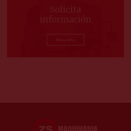
Solicita
información
Más info