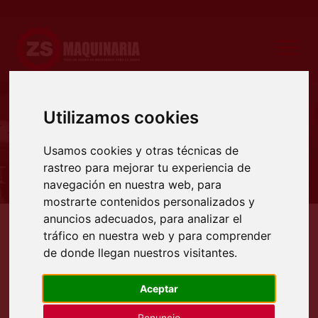
Utilizamos cookies
Producto
Usamos cookies y otras técnicas de
rastreo para mejorar tu experiencia de
navegación en nuestra web, para
mostrarte contenidos personalizados y
anuncios adecuados, para analizar el
Productos
Maquinaria ocasión
Maquinaria soldadura
Plasma ELETTRO FIRE 40 de o
tráfico en nuestra web y para comprender
de donde llegan nuestros visitantes.
PLASMA ELETTRO FIRE 40 DE
OCASIÓN
Aceptar
Renuncio