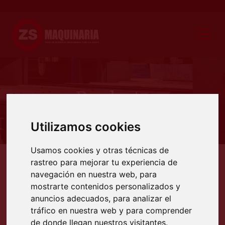
Producto
Utilizamos cookies
Usamos cookies y otras técnicas de
rastreo para mejorar tu experiencia de
Productos
Cortadoras CNC
Corte por plasma
Corte plasma alta definición
Mesas de co
navegación en nuestra web, para
MESAS DE CORTE POR PLASMA
mostrarte contenidos personalizados y
CNC ALTA DEFINICIÓN
anuncios adecuados, para analizar el
tráfico en nuestra web y para comprender
de donde llegan nuestros visitantes.