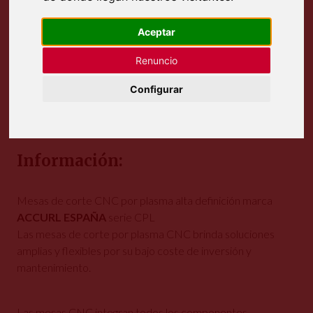
Aceptar
Renuncio
Configurar
Información:
Mesas de corte CNC por plasma alta definición marca
ACCURL ESPAÑA
serie CPL
Las mesas de corte por plasma CNC brinda soluciones
amplias y flexibles por su bajo coste de inversión y
mantenimiento.
Las mesas CNC integran todos los componentes