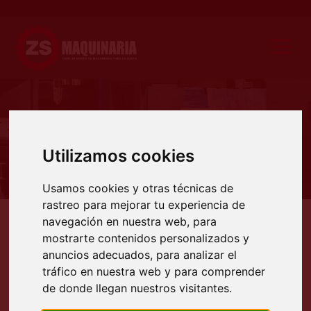
Producto
Utilizamos cookies
Usamos cookies y otras técnicas de
rastreo para mejorar tu experiencia de
navegación en nuestra web, para
Productos
Cortadoras CNC
Corte por plasma
Corte plasma compacto
Máquinas de co
mostrarte contenidos personalizados y
MÁQUINAS DE CORTE POR
anuncios adecuados, para analizar el
PLASMA AIRE-AIRE PARA CHAPA
tráfico en nuestra web y para comprender
de donde llegan nuestros visitantes.
MODELO PRO