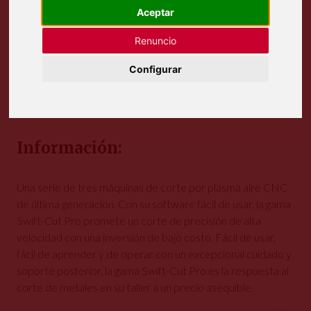
Aceptar
Renuncio
Configurar
Información:
Una serie de tres máquinas de corte por plasma aire CNC
de última generación. Con su software fácil de usar, la gama
Swift-Cut Pro promete un corte de precisión de alta
velocidad con una inversión de bajo costo. Fácil de usar,
fácil de aprender y de operar con un excepcional cuidado y
soporte posterior, la gama Swift-Cut Pro es la respuesta al
corte de metales en su taller a un precio asequible.