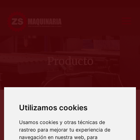
Producto
Productos
Cortadoras CNC
Corte por láser de fibra
Con cambio de mesa
Láser de fib
Utilizamos cookies
LÁSER DE FIBRA PARA CHAPAS
Usamos cookies y otras técnicas de
rastreo para mejorar tu experiencia de
navegación en nuestra web, para