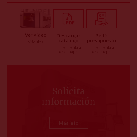
Ver video
Descargar
Pedir
catálogo
presupuesto
Máquina
Láser de fibra
Láser de fibra
para chapas
para chapas
Solicita
información
Más info