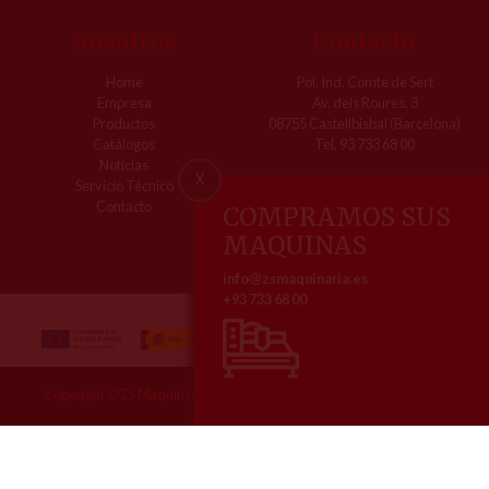
Nosotros
Contacto
Home
Pol. Ind. Comte de Sert
Empresa
Av. dels Roures, 3
Productos
08755 Castellbisbal (Barcelona)
Catálogos
Tel. 93 733 68 00
Notícias
X
Servicio Técnico
Contacto
COMPRAMOS SUS
MAQUINAS
info@zsmaquinaria.es
+93 733 68 00
Copyright © ZS Maquinaria | Todos los derechos reservados, 2026
Aviso legal
Política de Cookies