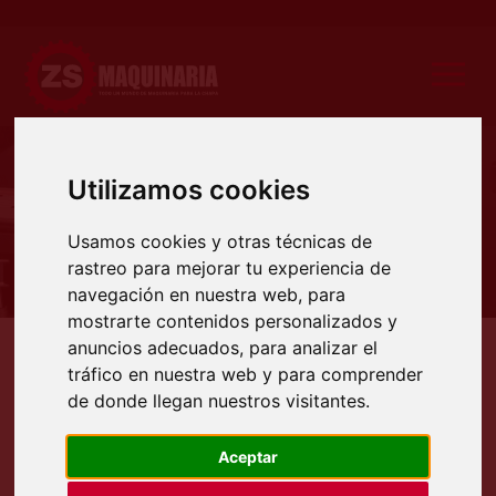
Utilizamos cookies
Producto
Usamos cookies y otras técnicas de
rastreo para mejorar tu experiencia de
navegación en nuestra web, para
mostrarte contenidos personalizados y
anuncios adecuados, para analizar el
Productos
Pulidoras
ELECTROAFILADORA marca ZS modelo E + P 250
tráfico en nuestra web y para comprender
ELECTROAFILADORA MARCA ZS
de donde llegan nuestros visitantes.
MODELO E + P 250
Aceptar