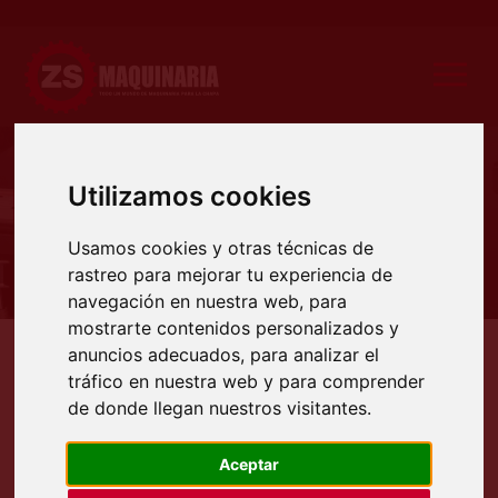
Utilizamos cookies
Producto
Usamos cookies y otras técnicas de
rastreo para mejorar tu experiencia de
navegación en nuestra web, para
mostrarte contenidos personalizados y
anuncios adecuados, para analizar el
Productos
Deformadoras
Curvadoras
Curvadoras hidraulicas
Curvadora de perfiles
tráfico en nuestra web y para comprender
CURVADORA DE PERFILES
de donde llegan nuestros visitantes.
HIDRÁULICA MARCA SAHINLER
MODELO HPK-65
Aceptar