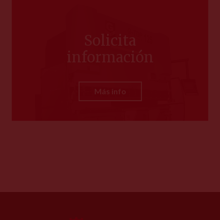
Solicita
información
Más info