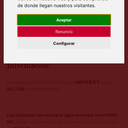
de donde llegan nuestros visitantes.
Aceptar
Renuncio
Configurar
Información:
Mesas de corte por chorro de agua
WATERJET
marca
ACCURL
modelo MAX-WJ
Las máquinas de corte por agua waterjet serie MAX-
WJ,
son un complemento a la máquinas de corte por láser