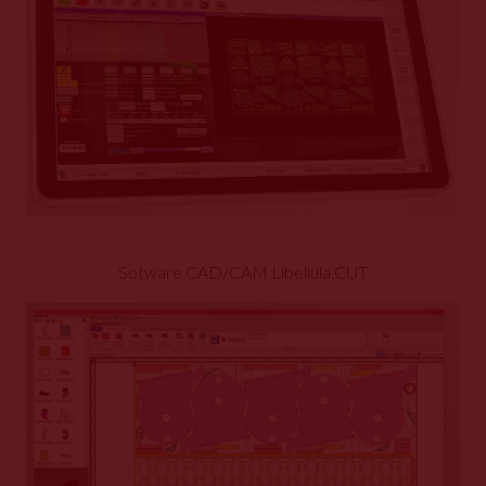
Sotware CAD/CAM Libellula.CUT