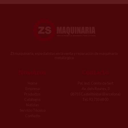
ZS maquinaria, especialistas en la venta y reparación de maquinaria
metalúrgica
Nosotros
Contacto
Home
Pol. Ind. Comte de Sert
Empresa
Av. dels Roures, 3
Productos
08755 Castellbisbal (Barcelona)
Catálogos
Tel. 93 733 68 00
Notícias
Servicio Técnico
Contacto