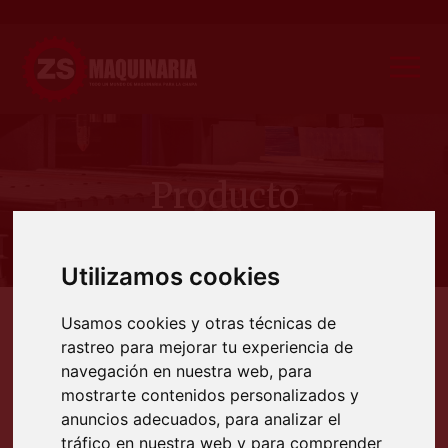
Producto
Utilizamos cookies
Usamos cookies y otras técnicas de
Productos
Cortadoras CNC
Corte por chorro de agua Waterjet
Corte por chorro de ag
rastreo para mejorar tu experiencia de
CORTE POR CHORRO DE AGUA
navegación en nuestra web, para
WATERJET
mostrarte contenidos personalizados y
anuncios adecuados, para analizar el
tráfico en nuestra web y para comprender