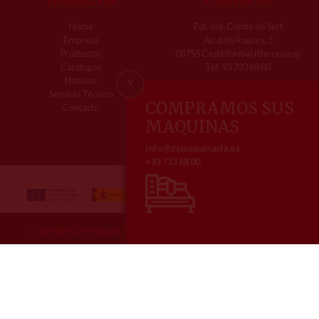
Home
Pol. Ind. Comte de Sert
Empresa
Av. dels Roures, 3
Productos
08755 Castellbisbal (Barcelona)
Catálogos
Tel. 93 733 68 00
Notícias
X
Servicio Técnico
COMPRAMOS SUS
Contacto
MAQUINAS
info@zsmaquinaria.es
+93 733 68 00
Copyright © ZS Maquinaria | Todos los derechos reservados, 2026
Aviso legal
Política de Cookies
Ajustes Cookies
Política de privacidad