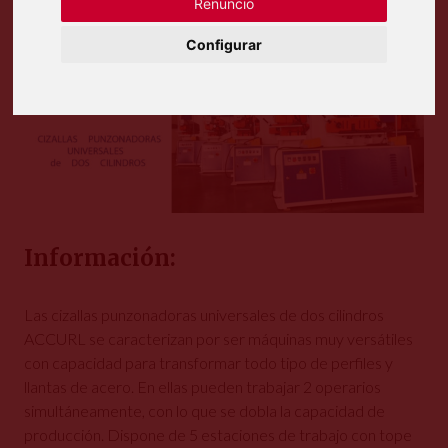
Renuncio
Configurar
Información:
Las cizallas punzonadoras universales de dos cilindros
ACCURL se caracterizan por ser máquinas muy versátiles
con capacidad para transformar todo tipo de perfiles y
llantas de acero. En ellas pueden trabajar 2 operarios
simultáneamente, con lo que se dobla la capacidad de
producción. Dispone de 5 estaciones de trabajo con tope