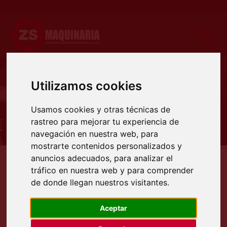
Utilizamos cookies
Producto
Usamos cookies y otras técnicas de
rastreo para mejorar tu experiencia de
navegación en nuestra web, para
mostrarte contenidos personalizados y
anuncios adecuados, para analizar el
Productos
Punzonadoras
Cizalla universal 2 cilindros
Cizallas punzanadoras universa
tráfico en nuestra web y para comprender
CIZALLAS PUNZANADORAS
de donde llegan nuestros visitantes.
UNIVERSALES DE DOS
Aceptar
CILINDROS