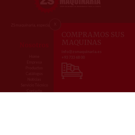
X
ZS maquinaria, especialistas en la venta y reparación de maquinaria
metalúrgica
COMPRAMOS SUS
MAQUINAS
Nosotros
Contacto
info@zsmaquinaria.es
Home
Pol. Ind. Comte de Sert
+93 733 68 00
Empresa
Av. dels Roures, 3
Productos
08755 Castellbisbal (Barcelona)
Catálogos
Tel. 93 733 68 00
Notícias
Servicio Técnico
Contacto