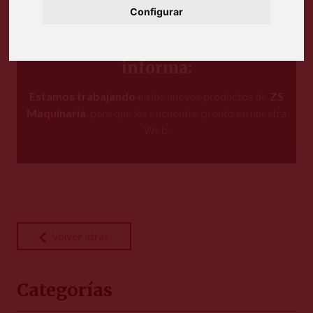
Configurar
El equipo de ZS Maquinaria
informa:
Estamos trabajando
en los nuevos productos de
ZS
Maquinaria
, para que los encuentre pronto en nuestra
Web.
Volver atrás
Categorías