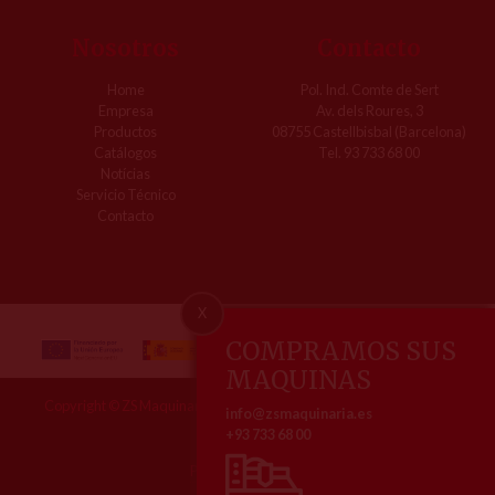
Nosotros
Contacto
Home
Pol. Ind. Comte de Sert
Empresa
Av. dels Roures, 3
Productos
08755 Castellbisbal (Barcelona)
Catálogos
Tel. 93 733 68 00
Notícias
Servicio Técnico
Contacto
X
COMPRAMOS SUS
MAQUINAS
Copyright © ZS Maquinaria | Todos los derechos reservados, 2026
info@zsmaquinaria.es
+93 733 68 00
Aviso legal
Política de Cookies