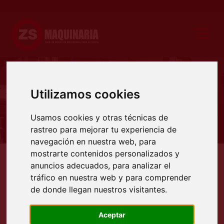
Utilizamos cookies
Producto
Usamos cookies y otras técnicas de
rastreo para mejorar tu experiencia de
navegación en nuestra web, para
mostrarte contenidos personalizados y
Productos
Deformadoras
Cilindros
Cilindros motorizados tres rodillos
CILINDROS M
anuncios adecuados, para analizar el
tráfico en nuestra web y para comprender
CILINDROS MOTORIZADOS
de donde llegan nuestros visitantes.
ASIMÉTRICOS MARCA
BENDMAK SERIE CY
Aceptar