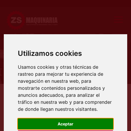
Utilizamos cookies
Producto
Usamos cookies y otras técnicas de
rastreo para mejorar tu experiencia de
navegación en nuestra web, para
mostrarte contenidos personalizados y
anuncios adecuados, para analizar el
Productos
Deformadoras
Cilindros
Cilindros hidráulicos tres rodillos
Cilindros SAHIN
tráfico en nuestra web y para comprender
CILINDROS HIDRÁULICOS
de donde llegan nuestros visitantes.
PIRAMIDALES MARCA
SAHINLER SERIE 3R HSS
Aceptar