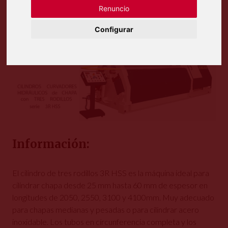
Renuncio
Configurar
Información:
El cilindro de tres rodillos 3R HSS es la máquina ideal para
cilindrar chapa desde 25 mm hasta 60 mm de espesor en
longitudes de 2050, 2550, 3100 y 4100mm. Muy adecuado
para chapas medianas y pesadas o para cilindrar acero
inoxidable. Los tubos en círcunferencia completa y los