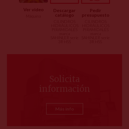
Ver video
Descargar
Pedir
catálogo
presupuesto
Máquina
CILINDROS
CILINDROS
HIDRÁULICOS
HIDRÁULICOS
PIRAMIDALES
PIRAMIDALES
marca
marca
SAHINLER serie
SAHINLER serie
3R HSS
3R HSS
Solicita
información
Más info