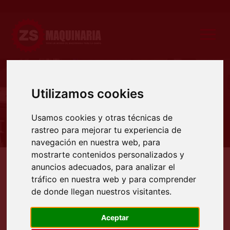
Utilizamos cookies
Producto
Usamos cookies y otras técnicas de
rastreo para mejorar tu experiencia de
navegación en nuestra web, para
mostrarte contenidos personalizados y
anuncios adecuados, para analizar el
Productos
Deformadoras
Cilindros
Cilindros hidráulicos cuatro rodillos
CILINDROS H
tráfico en nuestra web y para comprender
CILINDROS HIDRÁULICOS
de donde llegan nuestros visitantes.
PIRAMIDALES CON CASETE
MARCA SAHINLER SERIE 4R H
Aceptar