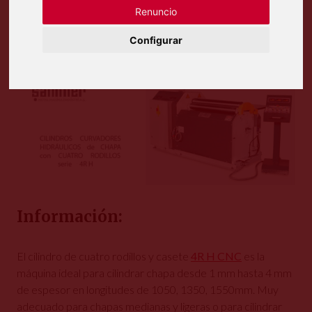
CNC
Renuncio
Configurar
Información:
El cilindro de cuatro rodillos y casete
4R H CNC
es la
máquina ideal para cilindrar chapa desde 1 mm hasta 4 mm
de espesor en longitudes de 1050, 1350, 1550mm. Muy
adecuado para chapas medianas y ligeras o para cilindrar