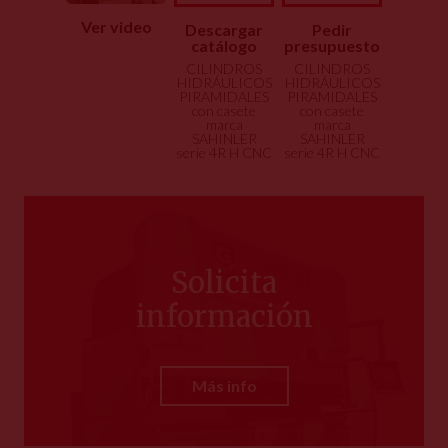
Ver video
Descargar
Pedir
catálogo
presupuesto
CILINDROS
CILINDROS
HIDRÁULICOS
HIDRÁULICOS
PIRAMIDALES
PIRAMIDALES
con casete
con casete
marca
marca
SAHINLER
SAHINLER
serie 4R H CNC
serie 4R H CNC
Solicita
información
Más info