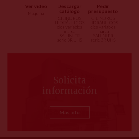
Ver video
Descargar
Pedir
catálogo
presupuesto
Máquina
CILINDROS
CILINDROS
HIDRÁULICOS
HIDRÁULICOS
ejes variables
ejes variables
marca
marca
SAHINLER
SAHINLER
serie 3R UHS
serie 3R UHS
Solicita
información
Más info