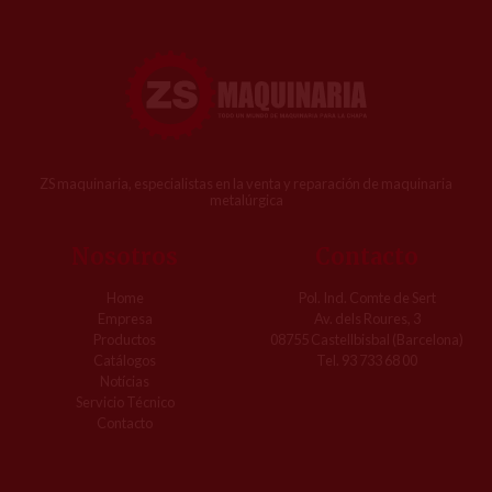
ZS maquinaria, especialistas en la venta y reparación de maquinaria
metalúrgica
Nosotros
Contacto
Home
Pol. Ind. Comte de Sert
Empresa
Av. dels Roures, 3
Productos
08755 Castellbisbal (Barcelona)
Catálogos
Tel. 93 733 68 00
Notícias
Servicio Técnico
Contacto