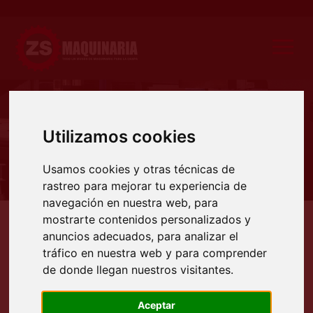
Producto
Utilizamos cookies
Usamos cookies y otras técnicas de
rastreo para mejorar tu experiencia de
navegación en nuestra web, para
mostrarte contenidos personalizados y
Productos
Deformadoras
Cilindros
Cilindros hidráulicos tres rodillos ejes variables
C
anuncios adecuados, para analizar el
CILINDROS HIDRÁULICOS EJES
tráfico en nuestra web y para comprender
de donde llegan nuestros visitantes.
VARIABLES MARCA SAHINLER
SERIE 3R UHS
Aceptar