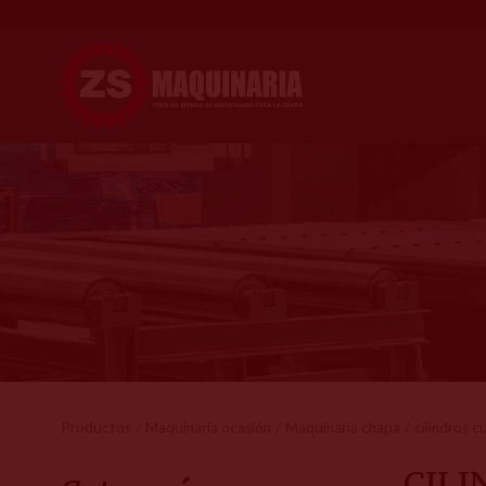
Productos
Maquinaria ocasión
Maquinaria chapa
cilindros 
CIL