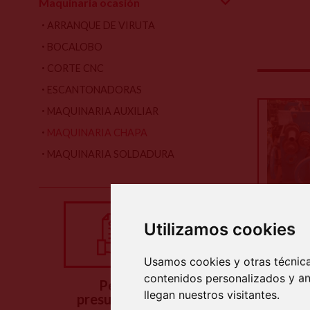
Maquinaria ocasión
ARRANQUE DE VIRUTA
BOCALOBO
CORTE CNC
ESCANTONADORAS
MAQUINARIA AUXILIAR
MAQUINARIA CHAPA
MAQUINARIA SOLDADURA
Utilizamos cookies
Inform
Usamos cookies y otras técnica
Caracter
contenidos personalizados y an
Pedir
llegan nuestros visitantes.
presupuesto