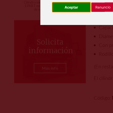
Asimét
Cilindro mecánico marca
EPART modelo 2x4mm
Aceptar
Renuncio
Longi
de ocasión
Capaci
Capaci
Diámet
Solicita
Con pr
información
Rodill
(En rest
Más info
El cilin
Código: