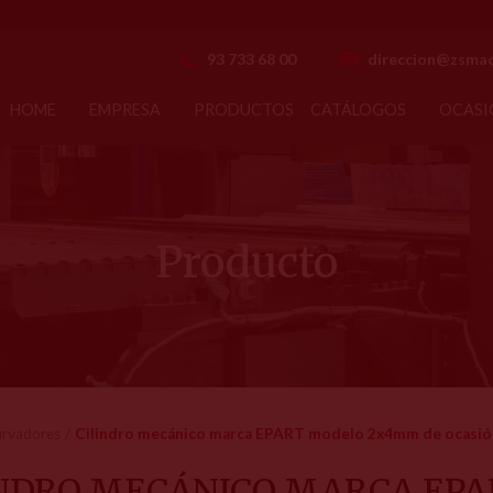
93 733 68 00
direccion@zsmaq
HOME
EMPRESA
PRODUCTOS
CATÁLOGOS
OCASI
Producto
curvadores
Cilindro mecánico marca EPART modelo 2x4mm de ocasió
INDRO MECÁNICO MARCA EP