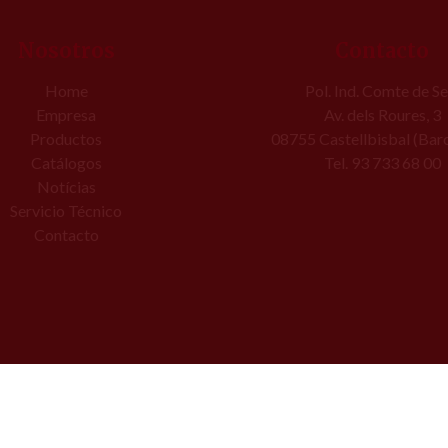
Nosotros
Contacto
Home
Pol. Ind. Comte de Se
Empresa
Av. dels Roures, 3
Productos
08755 Castellbisbal (Bar
Catálogos
Tel. 93 733 68 00
Notícias
Servicio Técnico
Contacto