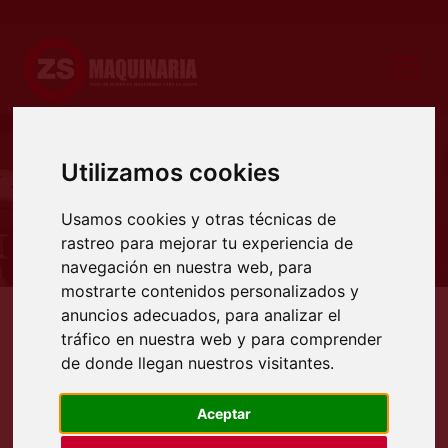
Utilizamos cookies
Producto
Usamos cookies y otras técnicas de
rastreo para mejorar tu experiencia de
navegación en nuestra web, para
mostrarte contenidos personalizados y
anuncios adecuados, para analizar el
Productos
Maquinaria ocasión
Maquinaria auxiliar
compresores de aire
Cabezal Co
tráfico en nuestra web y para comprender
CABEZAL COMPRESOR ATLAS
de donde llegan nuestros visitantes.
COPCO MOD LT-5 DE OCASIÓN
Aceptar