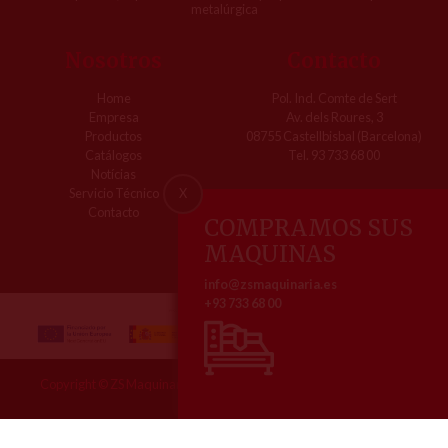
metalúrgica
Nosotros
Contacto
Home
Pol. Ind. Comte de Sert
Empresa
Av. dels Roures, 3
Productos
08755 Castellbisbal (Barcelona)
Catálogos
Tel. 93 733 68 00
Notícias
X
Servicio Técnico
Contacto
COMPRAMOS SUS
MAQUINAS
info@zsmaquinaria.es
+93 733 68 00
Copyright © ZS Maquinaria | Todos los derechos reservados, 2026
Aviso legal
Política de Cookies