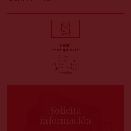
Pedir
presupuesto
Cabezal
Compresor
ATLAS COPCO
MOD LT-5 de
ocasión
Solicita
información