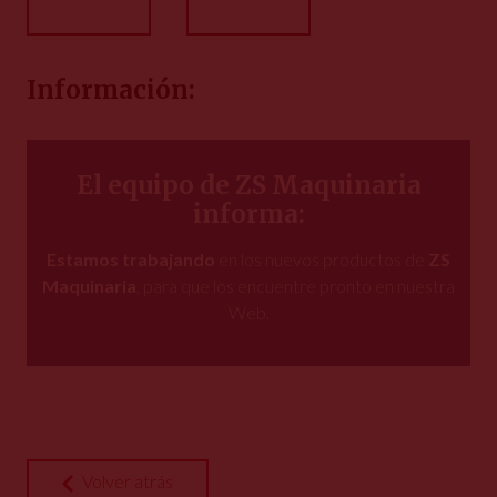
Información:
El equipo de ZS Maquinaria
informa:
Estamos trabajando
en los nuevos productos de
ZS
Maquinaria
, para que los encuentre pronto en nuestra
Web.
Volver atrás